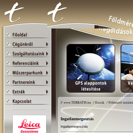
//
www.TERRATIS.hu
/
Extrák
/
Földmérő tudásbá
Ingatlanmegosztás
Ingatlanmegosztás