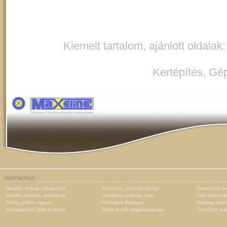
Kiemelt tartalom, ajánlott oldalak
Kertépítés
,
Gép
PARTNEREK:
Vasalás, mosás, ruhajavítás
Autójavító, műszaki vizsga
Gartnerkert ke
Buddha idézetek, mondások
Termőföld szállítás, árak
Gépi földmunk
Online játékok ingyen
Földmérés Budapest
Higiéniai term
Hóeltakarítás, bobcat bérlés
Teddy festék nagykereskedés
Termőföld ára