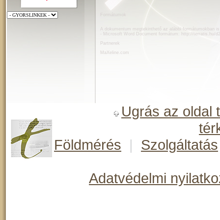
Formátumok
A dokumentum megtekinthető az alábbi formátumokban is
- Microsoft Word Document formátum:
http://terratis.hu
Partnerek
MaXeline.com
Ugrás az oldal 
tér
Földmérés
|
Szolgáltatás
Adatvédelmi nyilatko