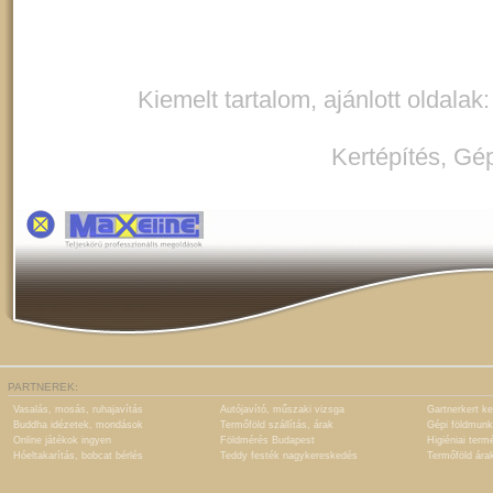
Kiemelt tartalom, ajánlott oldalak
Kertépítés
,
Gép
PARTNEREK:
Vasalás, mosás, ruhajavítás
Autójavító, műszaki vizsga
Gartnerkert ke
Buddha idézetek, mondások
Termőföld szállítás, árak
Gépi földmunk
Online játékok ingyen
Földmérés Budapest
Higiéniai term
Hóeltakarítás, bobcat bérlés
Teddy festék nagykereskedés
Termőföld ára