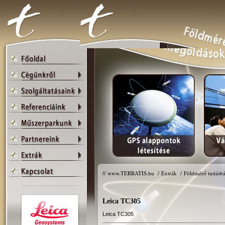
//
www.TERRATIS.hu
/
Extrák
/
Földmérő tudásbá
Leica TC305
Leica TC305