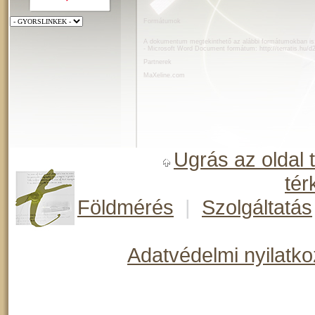
Formátumok
A dokumentum megtekinthető az alábbi formátumokban is
- Microsoft Word Document formátum:
http://terratis.hu
Partnerek
MaXeline.com
Ugrás az oldal 
tér
Földmérés
|
Szolgáltatás
Adatvédelmi nyilatko