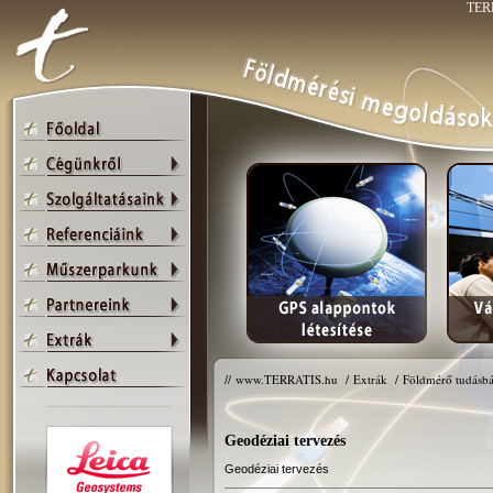
TERR
//
www.TERRATIS.hu
/
Extrák
/
Földmérő tudásbá
Geodéziai tervezés
Geodéziai tervezés