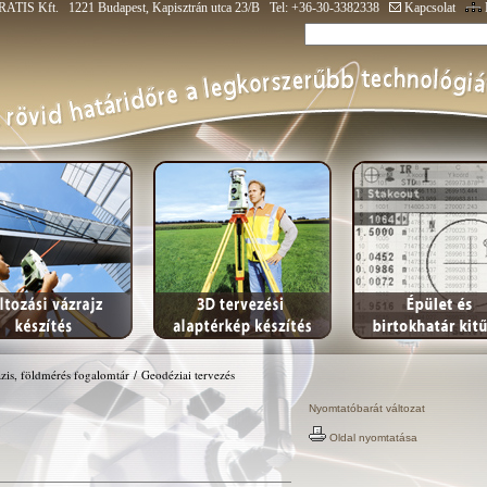
ATIS Kft. 1221 Budapest, Kapisztrán utca 23/B Tel: +36-30-3382338
Kapcsolat
zis, földmérés fogalomtár
/
Geodéziai tervezés
Nyomtatóbarát változat
Oldal nyomtatása