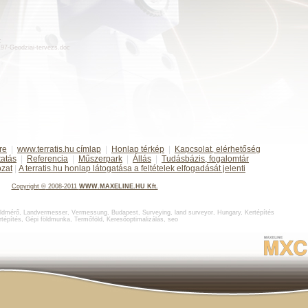
:
d197-Geodziai-tervezs.doc
re
|
www.terratis.hu címlap
|
Honlap térkép
|
Kapcsolat, elérhetőség
tatás
|
Referencia
|
Műszerpark
|
Állás
|
Tudásbázis, fogalomtár
ozat
|
A terratis.hu honlap látogatása a feltételek elfogadását jelenti
Copyright
©
2008-2011
WWW.MAXELINE.HU Kft.
ldmérő
,
Landvermesser, Vermessung, Budapest
,
Surveying, land surveyor, Hungary
,
Kertépítés
rtépítés
,
Gépi földmunka
,
Termőföld
,
Keresőoptimalizálás
,
seo