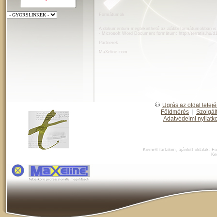
Formátumok
A dokumentum megtekinthető az alábbi formátumokban is
- Microsoft Word Document formátum:
http://terratis.hu/
Partnerek
MaXeline.com
Ugrás az oldal tetejé
Földmérés
|
Szolgál
Adatvédelmi nyilatk
Kiemelt tartalom, ajánlott oldalak:
Fö
Ke