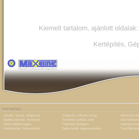
Kiemelt tartalom, ajánlott oldalak
Kertépítés
,
Gép
PARTNEREK:
Vasalás, mosás, ruhajavítás
Autójavító, műszaki vizsga
Gartnerkert ke
Buddha idézetek, mondások
Termőföld szállítás, árak
Gépi földmunk
Online játékok ingyen
Földmérés Budapest
Higiéniai term
Hóeltakarítás, bobcat bérlés
Teddy festék nagykereskedés
Termőföld ára