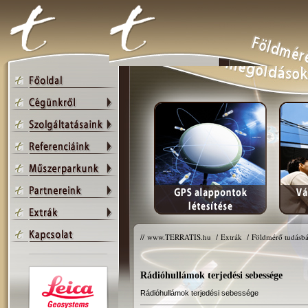
//
www.TERRATIS.hu
/
Extrák
/
Földmérő tudásbá
Rádióhullámok terjedési sebessége
Rádióhullámok terjedési sebessége