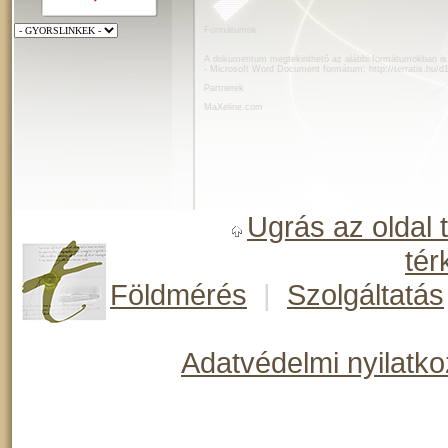
Formátumok
A dokumentum megtekinthető az alábbi formátumokban is
- Microsoft Word Document formátum:
http://terratis.hu
Partnerek
MaXeline.com
Ugrás az oldal 
tér
Földmérés
|
Szolgáltatás
Adatvédelmi nyilatko