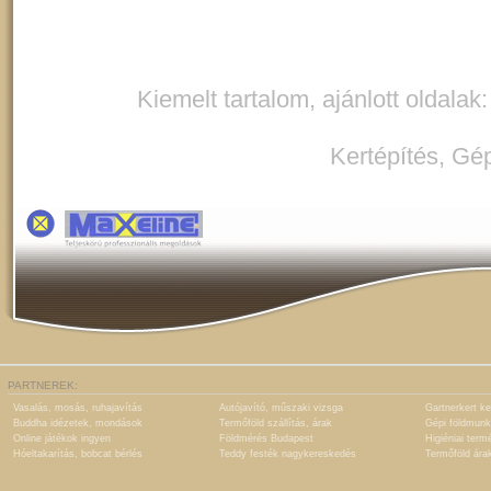
Kiemelt tartalom, ajánlott oldalak
Kertépítés
,
Gép
PARTNEREK:
Vasalás, mosás, ruhajavítás
Autójavító, műszaki vizsga
Gartnerkert ke
Buddha idézetek, mondások
Termőföld szállítás, árak
Gépi földmunk
Online játékok ingyen
Földmérés Budapest
Higiéniai term
Hóeltakarítás, bobcat bérlés
Teddy festék nagykereskedés
Termőföld ára