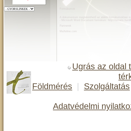
Formátumok
A dokumentum megtekinthető az alábbi formátumokban is
- Microsoft Word Document formátum:
http://terratis.hu/
Partnerek
MaXeline.com
Ugrás az oldal 
tér
Földmérés
|
Szolgáltatás
Adatvédelmi nyilatko