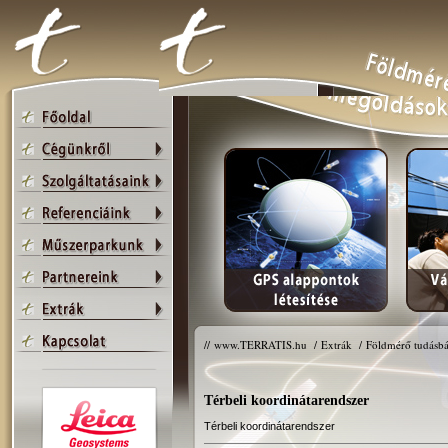
//
www.TERRATIS.hu
/
Extrák
/
Földmérő tudásbá
Térbeli koordinátarendszer
Térbeli koordinátarendszer