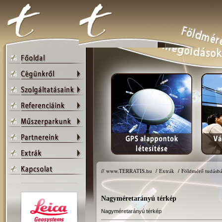
//
www.TERRATIS.hu
/
Extrák
/
Földmérő tudásbá
Nagyméretarányú térkép
Nagyméretarányú térkép