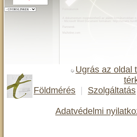
Formátumok
A dokumentum megtekinthető az alábbi formátumokban is
- Microsoft Word Document formátum:
http://terratis.hu
Partnerek
MaXeline.com
Ugrás az oldal 
tér
Földmérés
|
Szolgáltatás
Adatvédelmi nyilatko