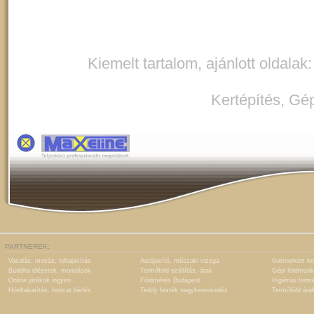
Kiemelt tartalom, ajánlott oldalak
Kertépítés
,
Gép
PARTNEREK:
Vasalás, mosás, ruhajavítás
Autójavító, műszaki vizsga
Gartnerkert ke
Buddha idézetek, mondások
Termőföld szállítás, árak
Gépi földmunk
Online játékok ingyen
Földmérés Budapest
Higiéniai term
Hóeltakarítás, bobcat bérlés
Teddy festék nagykereskedés
Termőföld ára