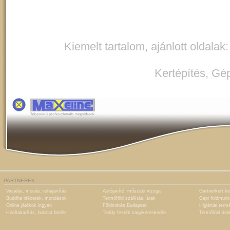
Kiemelt tartalom, ajánlott oldalak
Kertépítés
,
Gép
PARTNEREK:
Vasalás, mosás, ruhajavítás
Autójavító, műszaki vizsga
Gartnerkert ke
Buddha idézetek, mondások
Termőföld szállítás, árak
Gépi földmunk
Online játékok ingyen
Földmérés Budapest
Higiéniai term
Hóeltakarítás, bobcat bérlés
Teddy festék nagykereskedés
Termőföld ára