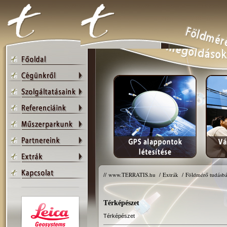
//
www.TERRATIS.hu
/
Extrák
/
Földmérő tudásbá
Térképészet
Térképészet