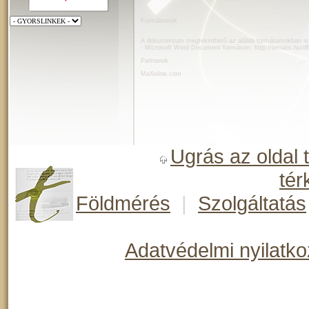
Formátumok
A dokumentum megtekinthető az alábbi formátumokban is
- Microsoft Word Document formátum:
http://terratis.hu/
Partnerek
MaXeline.com
Ugrás az oldal 
tér
Földmérés
|
Szolgáltatás
Adatvédelmi nyilatko