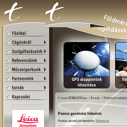
//
www.TERRATIS.hu
/
Extrák
/
Földmérő tudásbá
Pontos geodéziai felmérés
Pontos geodéziai felmérés:
földmérés