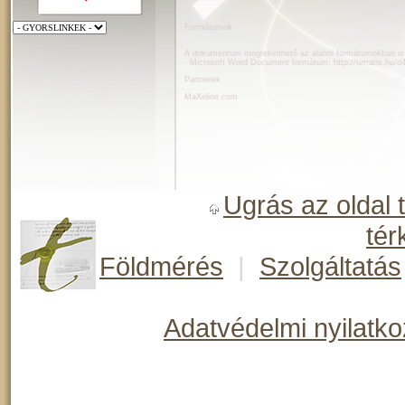
Formátumok
A dokumentum megtekinthető az alábbi formátumokban is
- Microsoft Word Document formátum:
http://terratis.hu/
Partnerek
MaXeline.com
Ugrás az oldal 
tér
Földmérés
|
Szolgáltatás
Adatvédelmi nyilatko