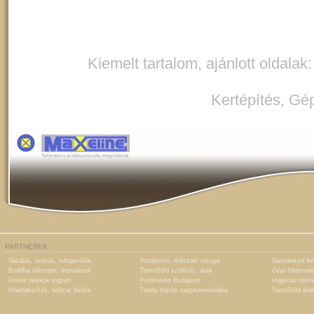
Kiemelt tartalom, ajánlott oldalak
Kertépítés
,
Gép
PARTNEREK:
Vasalás, mosás, ruhajavítás
Autójavító, műszaki vizsga
Gartnerkert ke
Buddha idézetek, mondások
Termőföld szállítás, árak
Gépi földmunk
Online játékok ingyen
Földmérés Budapest
Higiéniai term
Hóeltakarítás, bobcat bérlés
Teddy festék nagykereskedés
Termőföld ára