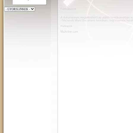
Formátumok
A dokumentum megtekinthető az alábbi formátumokban is
- Microsoft Word Document formátum:
http://terratis.hu/
Partnerek
MaXeline.com