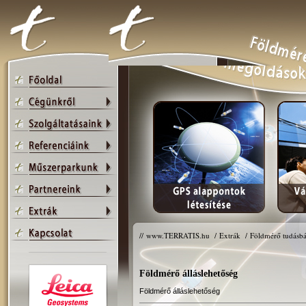
//
www.TERRATIS.hu
/
Extrák
/
Földmérő tudásbá
Földmérő álláslehetőség
Földmérő álláslehetőség