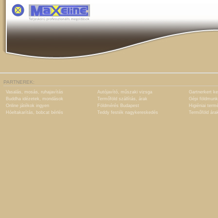
PARTNEREK:
Vasalás, mosás, ruhajavítás
Autójavító, műszaki vizsga
Gartnerkert ke
Buddha idézetek, mondások
Termőföld szállítás, árak
Gépi földmunk
Online játékok ingyen
Földmérés Budapest
Higiéniai term
Hóeltakarítás, bobcat bérlés
Teddy festék nagykereskedés
Termőföld ára