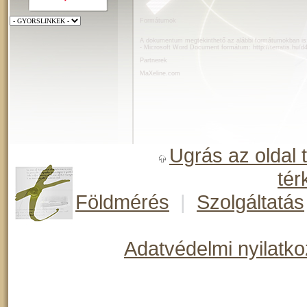
Formátumok
A dokumentum megtekinthető az alábbi formátumokban is
- Microsoft Word Document formátum:
http://terratis.hu/
Partnerek
MaXeline.com
Ugrás az oldal 
tér
Földmérés
|
Szolgáltatás
Adatvédelmi nyilatko