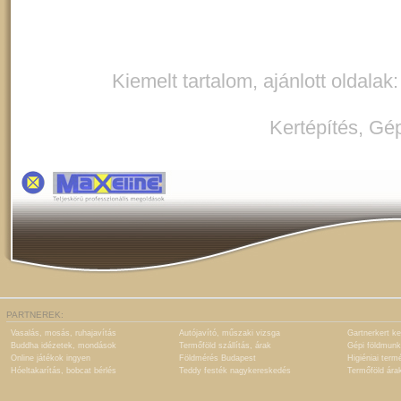
Kiemelt tartalom, ajánlott oldalak
Kertépítés
,
Gép
PARTNEREK:
Vasalás, mosás, ruhajavítás
Autójavító, műszaki vizsga
Gartnerkert ke
Buddha idézetek, mondások
Termőföld szállítás, árak
Gépi földmunk
Online játékok ingyen
Földmérés Budapest
Higiéniai term
Hóeltakarítás, bobcat bérlés
Teddy festék nagykereskedés
Termőföld ára