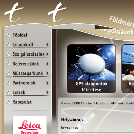
//
www.TERRATIS.hu
/
Extrák
/
Földmérő tudásbá
Helyszínrajz
helyszínrajz