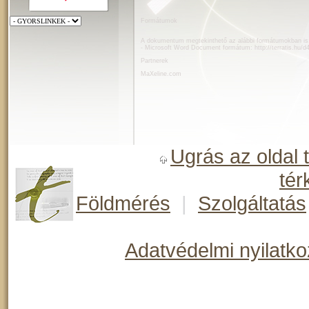
Formátumok
A dokumentum megtekinthető az alábbi formátumokban is
- Microsoft Word Document formátum:
http://terratis.hu/
Partnerek
MaXeline.com
Ugrás az oldal 
tér
Földmérés
|
Szolgáltatás
Adatvédelmi nyilatko