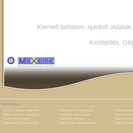
Kiemelt tartalom, ajánlott oldalak
Kertépítés
,
Gép
PARTNEREK:
Vasalás, mosás, ruhajavítás
Autójavító, műszaki vizsga
Gartnerkert ke
Buddha idézetek, mondások
Termőföld szállítás, árak
Gépi földmunk
Online játékok ingyen
Földmérés Budapest
Higiéniai term
Hóeltakarítás, bobcat bérlés
Teddy festék nagykereskedés
Termőföld ára