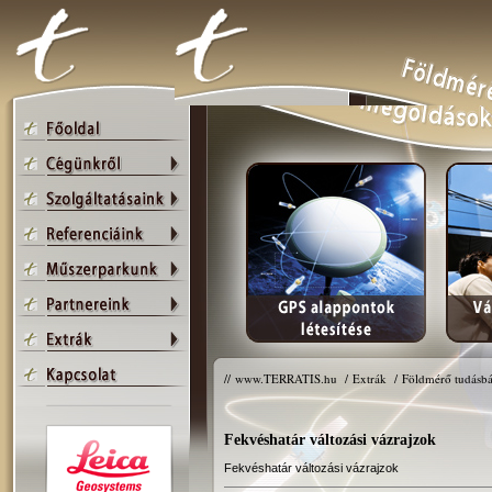
//
www.TERRATIS.hu
/
Extrák
/
Földmérő tudásbá
Fekvéshatár változási vázrajzok
Fekvéshatár változási vázrajzok