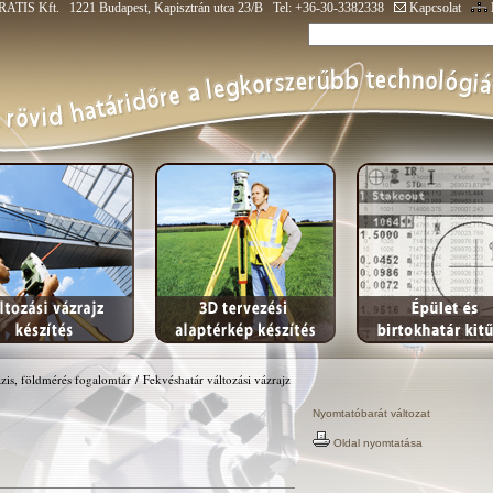
ATIS Kft. 1221 Budapest, Kapisztrán utca 23/B Tel: +36-30-3382338
Kapcsolat
zis, földmérés fogalomtár
/
Fekvéshatár változási vázrajz
Nyomtatóbarát változat
Oldal nyomtatása