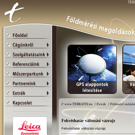
TERR
//
www.TERRATIS.hu
/
Extrák
/
Földmérő tudásbá
Fekvéshatár változási vázrajz
Fekvéshatár változási vázrajz