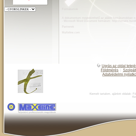
Formátumok
A dokumentum megtekinthető az alábbi formátumokban is
- Microsoft Word Document formátum:
http://terratis.hu/
Partnerek
MaXeline.com
Ugrás az oldal tetejé
Földmérés
|
Szolgál
Adatvédelmi nyilatk
Kiemelt tartalom, ajánlott oldalak:
Fö
Ke