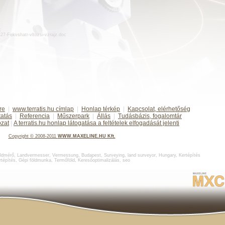
:
d427-Fekvshatr-vltozsi-vzrajz.doc
re
|
www.terratis.hu címlap
|
Honlap térkép
|
Kapcsolat, elérhetőség
tatás
|
Referencia
|
Műszerpark
|
Állás
|
Tudásbázis, fogalomtár
ozat
|
A terratis.hu honlap látogatása a feltételek elfogadását jelenti
Copyright
©
2008-2011
WWW.MAXELINE.HU Kft.
ldmérő
,
Landvermesser, Vermessung, Budapest
,
Surveying, land surveyor, Hungary
,
Kertépítés
rtépítés
,
Gépi földmunka
,
Termőföld
,
Keresőoptimalizálás
,
seo