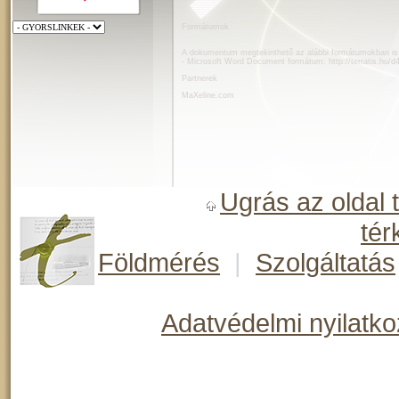
Formátumok
A dokumentum megtekinthető az alábbi formátumokban is
- Microsoft Word Document formátum:
http://terratis.hu/
Partnerek
MaXeline.com
Ugrás az oldal 
tér
Földmérés
|
Szolgáltatás
Adatvédelmi nyilatko