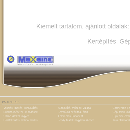
Kiemelt tartalom, ajánlott oldalak
Kertépítés
,
Gép
PARTNEREK:
Vasalás, mosás, ruhajavítás
Autójavító, műszaki vizsga
Gartnerkert ke
Buddha idézetek, mondások
Termőföld szállítás, árak
Gépi földmunk
Online játékok ingyen
Földmérés Budapest
Higiéniai term
Hóeltakarítás, bobcat bérlés
Teddy festék nagykereskedés
Termőföld ára