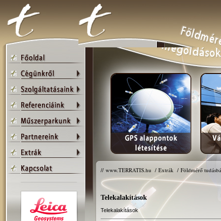
//
www.TERRATIS.hu
/
Extrák
/
Földmérő tudásbá
Telekalakítások
Telekalakítások