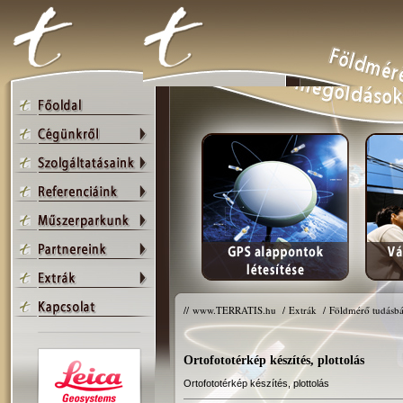
//
www.TERRATIS.hu
/
Extrák
/
Földmérő tudásbá
Ortofototérkép készítés, plottolás
Ortofototérkép készítés, plottolás