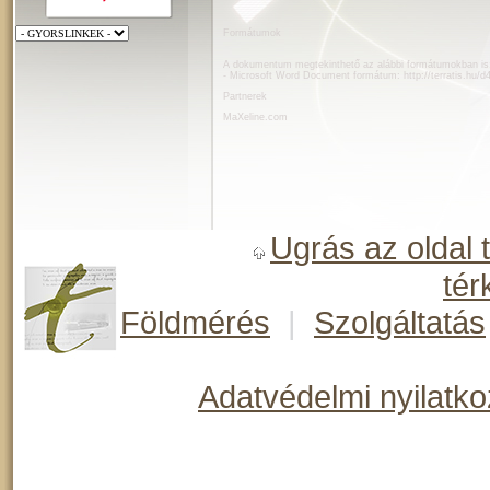
Formátumok
A dokumentum megtekinthető az alábbi formátumokban is
- Microsoft Word Document formátum:
http://terratis.hu/
Partnerek
MaXeline.com
Ugrás az oldal 
tér
Földmérés
|
Szolgáltatás
Adatvédelmi nyilatko