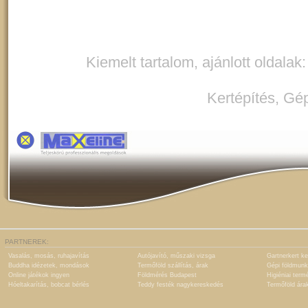
Kiemelt tartalom, ajánlott oldalak
Kertépítés
,
Gép
PARTNEREK:
Vasalás, mosás, ruhajavítás
Autójavító, műszaki vizsga
Gartnerkert ke
Buddha idézetek, mondások
Termőföld szállítás, árak
Gépi földmunk
Online játékok ingyen
Földmérés Budapest
Higiéniai term
Hóeltakarítás, bobcat bérlés
Teddy festék nagykereskedés
Termőföld ára