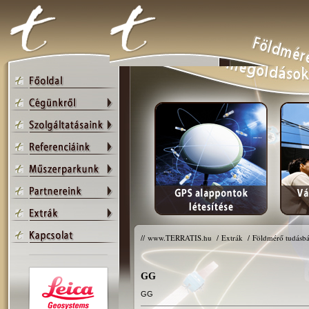
//
www.TERRATIS.hu
/
Extrák
/
Földmérő tudásbá
GG
GG