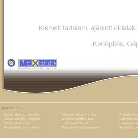
Kiemelt tartalom, ajánlott oldalak
Kertépítés
,
Gép
PARTNEREK:
Vasalás, mosás, ruhajavítás
Autójavító, műszaki vizsga
Gartnerkert ke
Buddha idézetek, mondások
Termőföld szállítás, árak
Gépi földmunk
Online játékok ingyen
Földmérés Budapest
Higiéniai term
Hóeltakarítás, bobcat bérlés
Teddy festék nagykereskedés
Termőföld ára