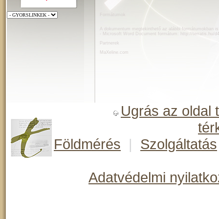
Formátumok
A dokumentum megtekinthető az alábbi formátumokban is
- Microsoft Word Document formátum:
http://terratis.hu/
Partnerek
MaXeline.com
Ugrás az oldal 
tér
Földmérés
|
Szolgáltatás
Adatvédelmi nyilatko