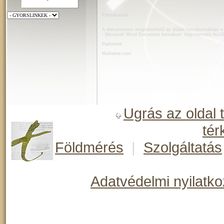
Formátumok
A dokumentum megtekinthető az alábbi formátumokban is
- Microsoft Word Document formátum:
http://terratis.hu/
Partnerek
MaXeline.com
Ugrás az oldal 
tér
Földmérés
|
Szolgáltatás
Adatvédelmi nyilatko