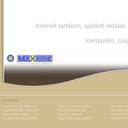
Kiemelt tartalom, ajánlott oldalak
Kertépítés
,
Gép
PARTNEREK:
Vasalás, mosás, ruhajavítás
Autójavító, műszaki vizsga
Gartnerkert ke
Buddha idézetek, mondások
Termőföld szállítás, árak
Gépi földmunk
Online játékok ingyen
Földmérés Budapest
Higiéniai term
Hóeltakarítás, bobcat bérlés
Teddy festék nagykereskedés
Termőföld ára