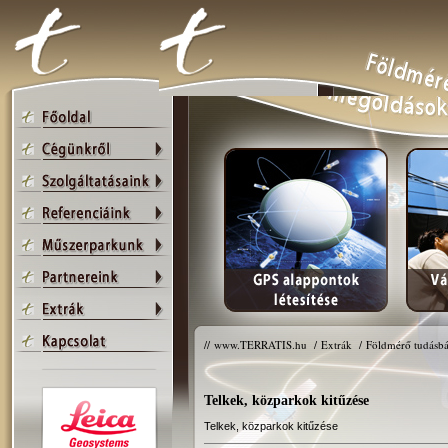
//
www.TERRATIS.hu
/
Extrák
/
Földmérő tudásbá
Telkek, közparkok kitűzése
Telkek, közparkok kitűzése