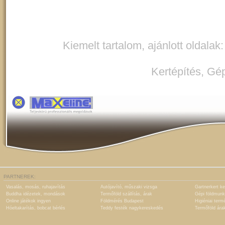
Kiemelt tartalom, ajánlott oldalak
Kertépítés
,
Gép
PARTNEREK:
Vasalás, mosás, ruhajavítás
Autójavító, műszaki vizsga
Gartnerkert ke
Buddha idézetek, mondások
Termőföld szállítás, árak
Gépi földmunk
Online játékok ingyen
Földmérés Budapest
Higiéniai term
Hóeltakarítás, bobcat bérlés
Teddy festék nagykereskedés
Termőföld ára