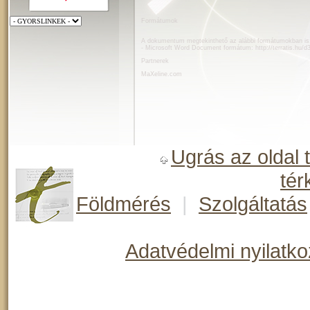
Formátumok
A dokumentum megtekinthető az alábbi formátumokban is
- Microsoft Word Document formátum:
http://terratis.hu/
Partnerek
MaXeline.com
Ugrás az oldal 
tér
Földmérés
|
Szolgáltatás
Adatvédelmi nyilatko