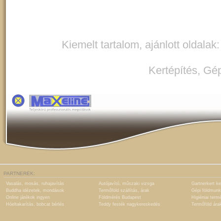
Kiemelt tartalom, ajánlott oldalak
Kertépítés
,
Gép
PARTNEREK:
Vasalás, mosás, ruhajavítás
Autójavító, műszaki vizsga
Gartnerkert ke
Buddha idézetek, mondások
Termőföld szállítás, árak
Gépi földmunk
Online játékok ingyen
Földmérés Budapest
Higiéniai term
Hóeltakarítás, bobcat bérlés
Teddy festék nagykereskedés
Termőföld ára