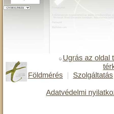
Formátumok
A dokumentum megtekinthető az alábbi formátumokban is
- Microsoft Word Document formátum:
http://terratis.hu/
Partnerek
MaXeline.com
Ugrás az oldal 
tér
Földmérés
|
Szolgáltatás
Adatvédelmi nyilatko