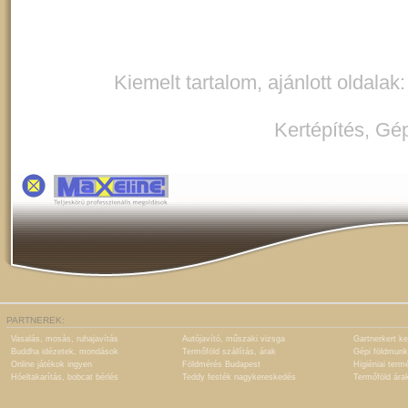
Kiemelt tartalom, ajánlott oldalak
Kertépítés
,
Gép
PARTNEREK:
Vasalás, mosás, ruhajavítás
Autójavító, műszaki vizsga
Gartnerkert ke
Buddha idézetek, mondások
Termőföld szállítás, árak
Gépi földmunk
Online játékok ingyen
Földmérés Budapest
Higiéniai term
Hóeltakarítás, bobcat bérlés
Teddy festék nagykereskedés
Termőföld ára