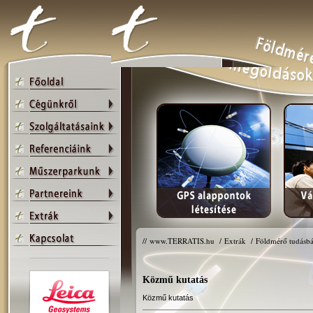
//
www.TERRATIS.hu
/
Extrák
/
Földmérő tudásbá
Közmű kutatás
Közmű kutatás