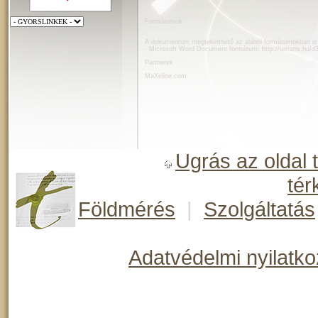
Formátumok
A dokumentum megtekinthető az alábbi formátumokban is
- Microsoft Word Document formátum:
http://terratis.hu
Partnerek
MaXeline.com
Ugrás az oldal 
tér
Földmérés
|
Szolgáltatás
Adatvédelmi nyilatko