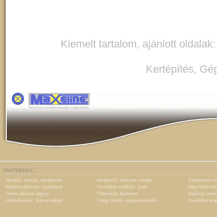
Kiemelt tartalom, ajánlott oldalak
Kertépítés
,
Gép
PARTNEREK:
Vasalás, mosás, ruhajavítás
Autójavító, műszaki vizsga
Gartnerkert ke
Buddha idézetek, mondások
Termőföld szállítás, árak
Gépi földmunk
Online játékok ingyen
Földmérés Budapest
Higiéniai term
Hóeltakarítás, bobcat bérlés
Teddy festék nagykereskedés
Termőföld ára