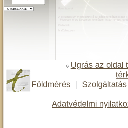
Formátumok
A dokumentum megtekinthető az alábbi formátumokban is
- Microsoft Word Document formátum:
http://terratis.hu
Partnerek
MaXeline.com
Ugrás az oldal 
tér
Földmérés
|
Szolgáltatás
Adatvédelmi nyilatko