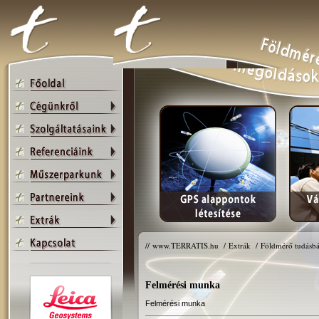
//
www.TERRATIS.hu
/
Extrák
/
Földmérő tudásbá
Felmérési munka
Felmérési munka