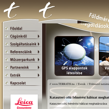
//
www.TERRATIS.hu
/
Extrák
/
Földmérő tudásbá
Kataszteri célú felmérési hálózat megha
Kataszteri célú felmérési hálózat meghatározása