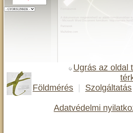
Formátumok
A dokumentum megtekinthető az alábbi formátumokban is
- Microsoft Word Document formátum:
http://terratis.hu/
Partnerek
MaXeline.com
Ugrás az oldal 
tér
Földmérés
|
Szolgáltatás
Adatvédelmi nyilatko