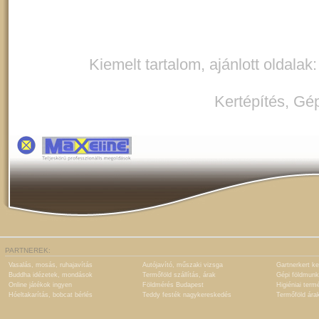
Kiemelt tartalom, ajánlott oldalak
Kertépítés
,
Gép
PARTNEREK:
Vasalás, mosás, ruhajavítás
Autójavító, műszaki vizsga
Gartnerkert ke
Buddha idézetek, mondások
Termőföld szállítás, árak
Gépi földmunk
Online játékok ingyen
Földmérés Budapest
Higiéniai term
Hóeltakarítás, bobcat bérlés
Teddy festék nagykereskedés
Termőföld ára