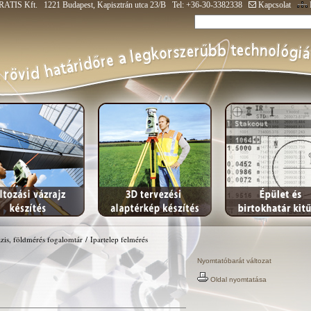
ATIS Kft. 1221 Budapest, Kapisztrán utca 23/B Tel: +36-30-3382338
Kapcsolat
zis, földmérés fogalomtár
/
Ipartelep felmérés
Nyomtatóbarát változat
Oldal nyomtatása