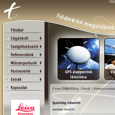
TERR
//
www.TERRATIS.hu
/
Extrák
/
Földmérő tudásbá
Ipartelep felmérés
Ipartelep felmérés