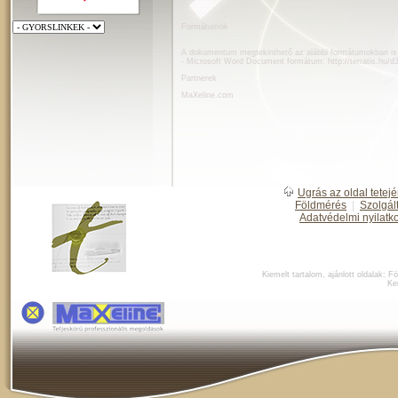
Formátumok
A dokumentum megtekinthető az alábbi formátumokban is
- Microsoft Word Document formátum:
http://terratis.hu/
Partnerek
MaXeline.com
Ugrás az oldal tetejé
Földmérés
|
Szolgál
Adatvédelmi nyilatk
Kiemelt tartalom, ajánlott oldalak:
Fö
Ke