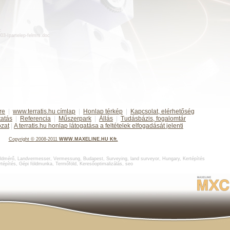
:
d303-Ipartelep-felmrs.doc
re
|
www.terratis.hu címlap
|
Honlap térkép
|
Kapcsolat, elérhetőség
tatás
|
Referencia
|
Műszerpark
|
Állás
|
Tudásbázis, fogalomtár
ozat
|
A terratis.hu honlap látogatása a feltételek elfogadását jelenti
Copyright
©
2008-2011
WWW.MAXELINE.HU Kft.
ldmérő
,
Landvermesser, Vermessung, Budapest
,
Surveying, land surveyor, Hungary
,
Kertépítés
rtépítés
,
Gépi földmunka
,
Termőföld
,
Keresőoptimalizálás
,
seo