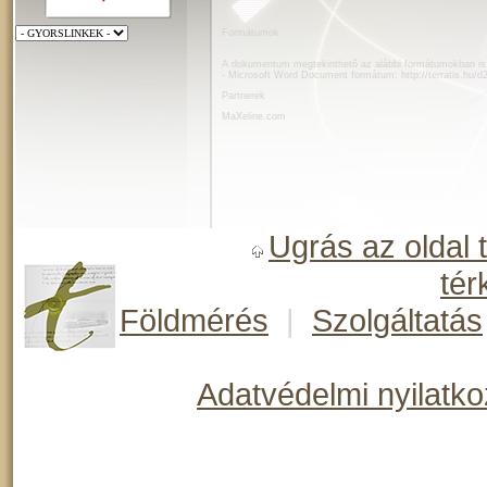
Formátumok
A dokumentum megtekinthető az alábbi formátumokban is
- Microsoft Word Document formátum:
http://terratis.hu/
Partnerek
MaXeline.com
Ugrás az oldal 
tér
Földmérés
|
Szolgáltatás
Adatvédelmi nyilatko