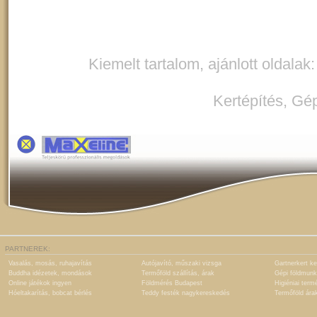
Kiemelt tartalom, ajánlott oldalak
Kertépítés
,
Gép
PARTNEREK:
Vasalás, mosás, ruhajavítás
Autójavító, műszaki vizsga
Gartnerkert ke
Buddha idézetek, mondások
Termőföld szállítás, árak
Gépi földmunk
Online játékok ingyen
Földmérés Budapest
Higiéniai term
Hóeltakarítás, bobcat bérlés
Teddy festék nagykereskedés
Termőföld ára