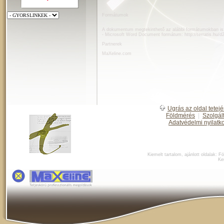
Formátumok
A dokumentum megtekinthető az alábbi formátumokban is
- Microsoft Word Document formátum:
http://terratis.hu/
Partnerek
MaXeline.com
Ugrás az oldal tetejé
Földmérés
|
Szolgál
Adatvédelmi nyilatk
Kiemelt tartalom, ajánlott oldalak:
Fö
Ke