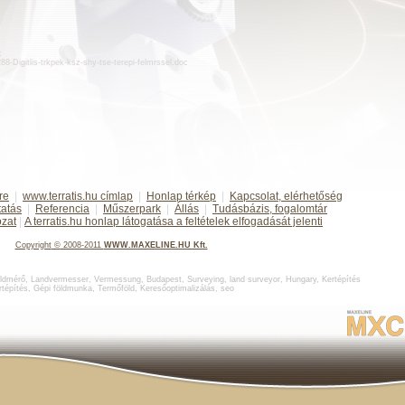
:
d288-Digitlis-trkpek-ksz-shy-tse-terepi-felmrssel.doc
re
|
www.terratis.hu címlap
|
Honlap térkép
|
Kapcsolat, elérhetőség
tatás
|
Referencia
|
Műszerpark
|
Állás
|
Tudásbázis, fogalomtár
ozat
|
A terratis.hu honlap látogatása a feltételek elfogadását jelenti
Copyright
©
2008-2011
WWW.MAXELINE.HU Kft.
ldmérő
,
Landvermesser, Vermessung, Budapest
,
Surveying, land surveyor, Hungary
,
Kertépítés
rtépítés
,
Gépi földmunka
,
Termőföld
,
Keresőoptimalizálás
,
seo