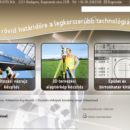
ATIS Kft. 1221 Budapest, Kapisztrán utca 23/B Tel: +36-30-3382338
Kapcsolat
zis, földmérés fogalomtár
/
Digitális térképek készítése terepi felméréssel
Nyomtatóbarát változat
éssel
Oldal nyomtatása