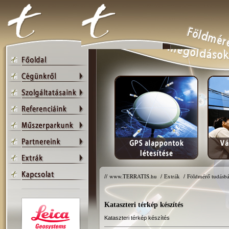
//
www.TERRATIS.hu
/
Extrák
/
Földmérő tudásbá
Kataszteri térkép készítés
Kataszteri térkép készítés