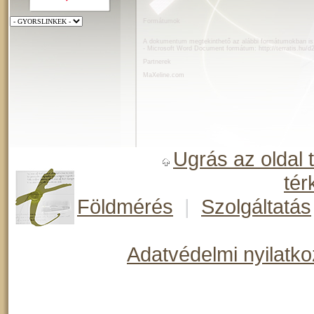
Formátumok
A dokumentum megtekinthető az alábbi formátumokban is
- Microsoft Word Document formátum:
http://terratis.hu/
Partnerek
MaXeline.com
Ugrás az oldal 
tér
Földmérés
|
Szolgáltatás
Adatvédelmi nyilatko