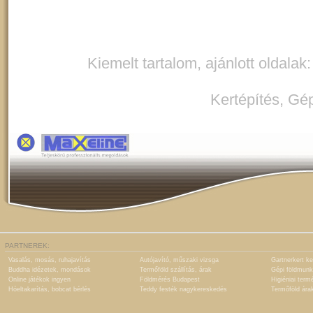
Kiemelt tartalom, ajánlott oldalak
Kertépítés
,
Gép
PARTNEREK:
Vasalás, mosás, ruhajavítás
Autójavító, műszaki vizsga
Gartnerkert ke
Buddha idézetek, mondások
Termőföld szállítás, árak
Gépi földmunk
Online játékok ingyen
Földmérés Budapest
Higiéniai term
Hóeltakarítás, bobcat bérlés
Teddy festék nagykereskedés
Termőföld ára