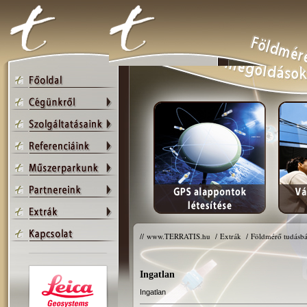
//
www.TERRATIS.hu
/
Extrák
/
Földmérő tudásbá
Ingatlan
Ingatlan