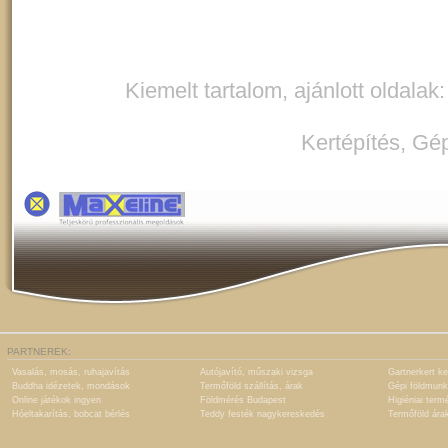
Kiemelt tartalom, ajánlott oldalak
Kertépítés
,
Gép
PARTNEREK:
Vasalás, mosás, ruhajavítás
Autójavító, műszaki vizsga
Gartnerkert ke
Buddha idézetek, mondások
Termőföld szállítás, árak
Gépi földmunk
Online játékok ingyen
Földmérés Budapest
Higiéniai term
Hóeltakarítás, bobcat bérlés
Teddy festék nagykereskedés
Termőföld ára