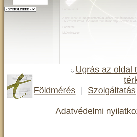
Formátumok
A dokumentum megtekinthető az alábbi formátumokban is
- Microsoft Word Document formátum:
http://terratis.hu/
Partnerek
MaXeline.com
Ugrás az oldal 
tér
Földmérés
|
Szolgáltatás
Adatvédelmi nyilatko