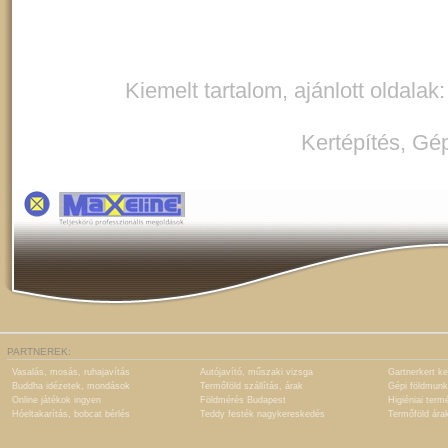
Kiemelt tartalom, ajánlott oldalak
Kertépítés
,
Gép
PARTNEREK:
Vasalás, mosás, ruhajavítás
Autójavító, műszaki vizsga
Gartnerkert ke
Buddha idézetek, mondások
Termőföld szállítás, árak
Gépi földmunk
Online játékok ingyen
Földmérés Budapest
Higiéniai term
Hóeltakarítás, bobcat bérlés
Teddy festék nagykereskedés
Termőföld ára