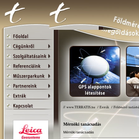
//
www.TERRATIS.hu
/
Extrák
/
Földmérő tudásbá
Mérnöki tanácsadás
Mérnöki tanácsadás