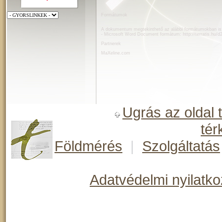
Formátumok
A dokumentum megtekinthető az alábbi formátumokban is
- Microsoft Word Document formátum:
http://terratis.hu
Partnerek
MaXeline.com
Ugrás az oldal 
tér
Földmérés
|
Szolgáltatás
Adatvédelmi nyilatko