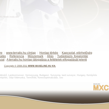
:
d261-Mrnki-iroda.doc
re
|
www.terratis.hu címlap
|
Honlap térkép
|
Kapcsolat, elérhetőség
tatás
|
Referencia
|
Műszerpark
|
Állás
|
Tudásbázis, fogalomtár
ozat
|
A terratis.hu honlap látogatása a feltételek elfogadását jelenti
Copyright
©
2008-2011
WWW.MAXELINE.HU Kft.
ldmérő
,
Landvermesser, Vermessung, Budapest
,
Surveying, land surveyor, Hungary
,
Kertépítés
rtépítés
,
Gépi földmunka
,
Termőföld
,
Keresőoptimalizálás
,
seo