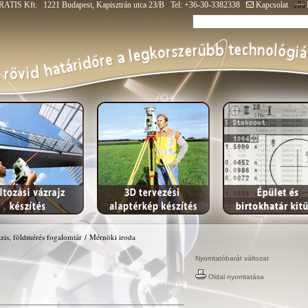
ATIS Kft. 1221 Budapest, Kapisztrán utca 23/B Tel: +36-30-3382338
Kapcsolat
zis, földmérés fogalomtár
/
Mérnöki iroda
Nyomtatóbarát változat
Oldal nyomtatása