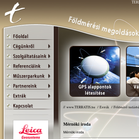
TERR
//
www.TERRATIS.hu
/
Extrák
/
Földmérő tudásbá
Mérnöki iroda
Mérnöki iroda