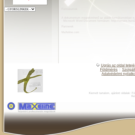
Formátumok
A dokumentum megtekinthető az alábbi formátumokban is
- Microsoft Word Document formátum:
http://terratis.hu/
Partnerek
MaXeline.com
Ugrás az oldal tetejé
Földmérés
|
Szolgál
Adatvédelmi nyilatk
Kiemelt tartalom, ajánlott oldalak:
Fö
Ke