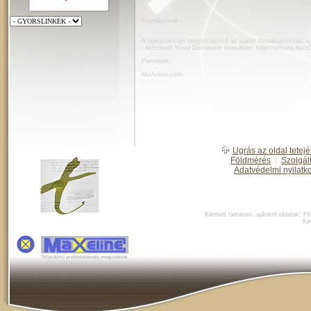
Formátumok
A dokumentum megtekinthető az alábbi formátumokban is
- Microsoft Word Document formátum:
http://terratis.hu/
Partnerek
MaXeline.com
Ugrás az oldal tetejé
Földmérés
|
Szolgál
Adatvédelmi nyilatk
Kiemelt tartalom, ajánlott oldalak:
Fö
Ke