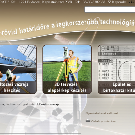
ATIS Kft. 1221 Budapest, Kapisztrán utca 23/B Tel: +36-30-3382338
Kapcsolat
zis, földmérés fogalomtár
/
Bontásivázrajz
Nyomtatóbarát változat
Oldal nyomtatása