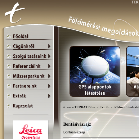
TERR
//
www.TERRATIS.hu
/
Extrák
/
Földmérő tudásbá
Bontásivázrajz
Bontásivázrajz