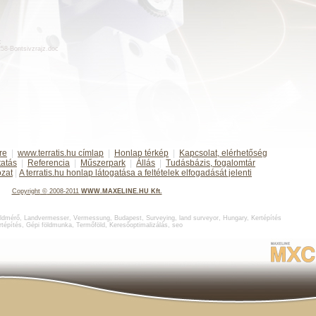
:
d258-Bontsivzrajz.doc
re
|
www.terratis.hu címlap
|
Honlap térkép
|
Kapcsolat, elérhetőség
tatás
|
Referencia
|
Műszerpark
|
Állás
|
Tudásbázis, fogalomtár
ozat
|
A terratis.hu honlap látogatása a feltételek elfogadását jelenti
Copyright
©
2008-2011
WWW.MAXELINE.HU Kft.
ldmérő
,
Landvermesser, Vermessung, Budapest
,
Surveying, land surveyor, Hungary
,
Kertépítés
rtépítés
,
Gépi földmunka
,
Termőföld
,
Keresőoptimalizálás
,
seo