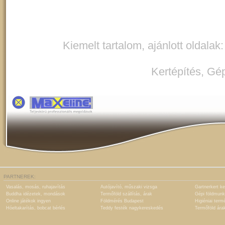
Kiemelt tartalom, ajánlott oldalak
Kertépítés
,
Gép
PARTNEREK:
Vasalás, mosás, ruhajavítás
Autójavító, műszaki vizsga
Gartnerkert ke
Buddha idézetek, mondások
Termőföld szállítás, árak
Gépi földmunk
Online játékok ingyen
Földmérés Budapest
Higiéniai term
Hóeltakarítás, bobcat bérlés
Teddy festék nagykereskedés
Termőföld ára