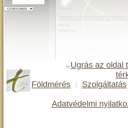
Formátumok
A dokumentum megtekinthető az alábbi formátumokban is
- Microsoft Word Document formátum:
http://terratis.hu/
Partnerek
MaXeline.com
Ugrás az oldal 
tér
Földmérés
|
Szolgáltatás
Adatvédelmi nyilatko