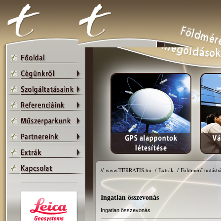
//
www.TERRATIS.hu
/
Extrák
/
Földmérő tudásbá
Ingatlan összevonás
Ingatlan összevonás