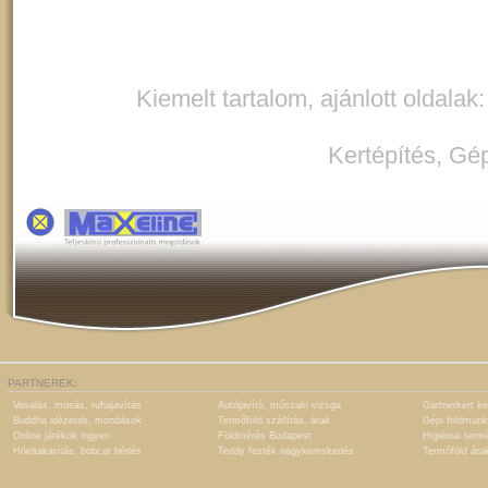
Kiemelt tartalom, ajánlott oldalak
Kertépítés
,
Gép
PARTNEREK:
Vasalás, mosás, ruhajavítás
Autójavító, műszaki vizsga
Gartnerkert ke
Buddha idézetek, mondások
Termőföld szállítás, árak
Gépi földmunk
Online játékok ingyen
Földmérés Budapest
Higiéniai term
Hóeltakarítás, bobcat bérlés
Teddy festék nagykereskedés
Termőföld ára