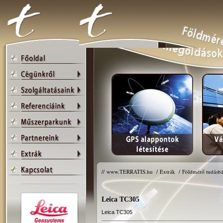
//
www.TERRATIS.hu
/
Extrák
/
Földmérő tudásbá
Leica TC305
Leica TC305