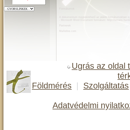
Formátumok
A dokumentum megtekinthető az alábbi formátumokban is
- Microsoft Word Document formátum:
http://terratis.hu
Partnerek
MaXeline.com
Ugrás az oldal 
tér
Földmérés
|
Szolgáltatás
Adatvédelmi nyilatko