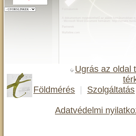
Formátumok
A dokumentum megtekinthető az alábbi formátumokban is
- Microsoft Word Document formátum:
http://terratis.hu/
Partnerek
MaXeline.com
Ugrás az oldal 
tér
Földmérés
|
Szolgáltatás
Adatvédelmi nyilatko