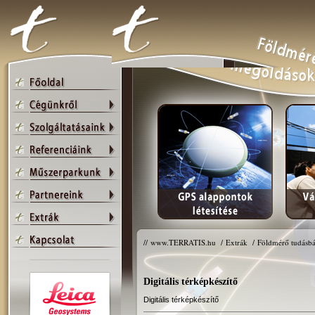
//
www.TERRATIS.hu
/
Extrák
/
Földmérő tudásbá
Digitális térképkészítő
Digitális térképkészítő