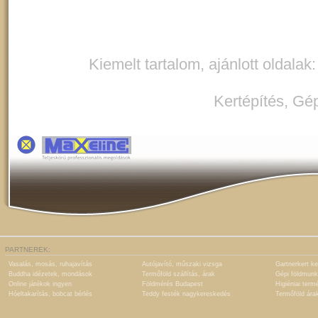
Kiemelt tartalom, ajánlott oldalak
Kertépítés
,
Gép
PARTNEREK:
Vasalás, mosás, ruhajavítás
Autójavító, műszaki vizsga
Gartnerkert ke
Buddha idézetek, mondások
Termőföld szállítás, árak
Gépi földmunk
Online játékok ingyen
Földmérés Budapest
Higiéniai term
Hóeltakarítás, bobcat bérlés
Teddy festék nagykereskedés
Termőföld ára