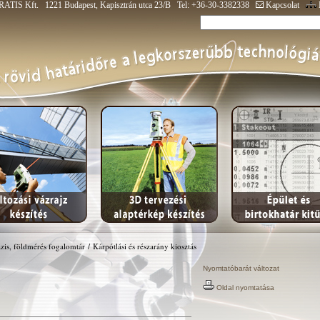
ATIS Kft. 1221 Budapest, Kapisztrán utca 23/B Tel: +36-30-3382338
Kapcsolat
zis, földmérés fogalomtár
/
Kárpótlási és részarány kiosztás
Nyomtatóbarát változat
Oldal nyomtatása