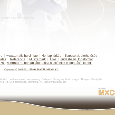
:
d230-Krptlsi-s-rszarny-kioszts.doc
re
|
www.terratis.hu címlap
|
Honlap térkép
|
Kapcsolat, elérhetőség
tatás
|
Referencia
|
Műszerpark
|
Állás
|
Tudásbázis, fogalomtár
ozat
|
A terratis.hu honlap látogatása a feltételek elfogadását jelenti
Copyright
©
2008-2011
WWW.MAXELINE.HU Kft.
ldmérő
,
Landvermesser, Vermessung, Budapest
,
Surveying, land surveyor, Hungary
,
Kertépítés
rtépítés
,
Gépi földmunka
,
Termőföld
,
Keresőoptimalizálás
,
seo