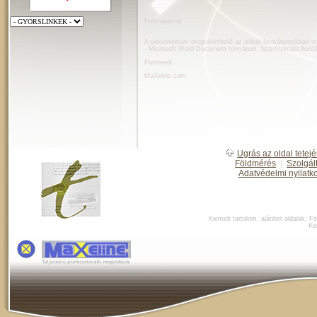
Formátumok
A dokumentum megtekinthető az alábbi formátumokban is
- Microsoft Word Document formátum:
http://terratis.hu/
Partnerek
MaXeline.com
Ugrás az oldal tetejé
Földmérés
|
Szolgál
Adatvédelmi nyilatk
Kiemelt tartalom, ajánlott oldalak:
Fö
Ke