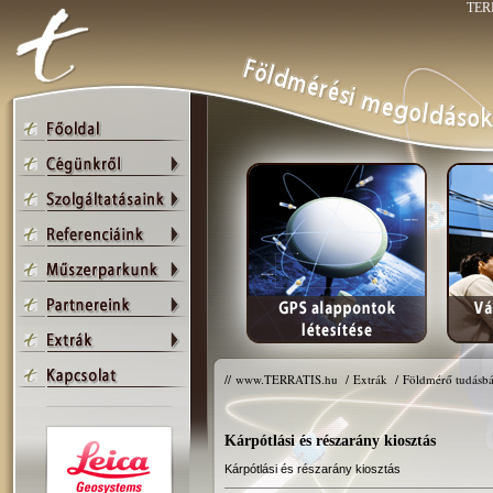
TERR
//
www.TERRATIS.hu
/
Extrák
/
Földmérő tudásbá
Kárpótlási és részarány kiosztás
Kárpótlási és részarány kiosztás