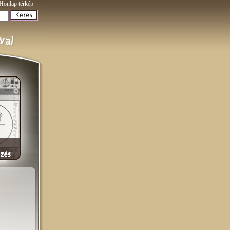
Honlap térkép