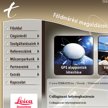
TERR
//
www.TERRATIS.hu
/
Extrák
/
Földmérő tudásbá
Csillagászati helymeghatározás
Csillagászati helymeghatározás