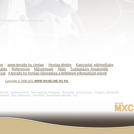
:
d167-Csillagszati-helymeghatrozs.doc
re
|
www.terratis.hu címlap
|
Honlap térkép
|
Kapcsolat, elérhetőség
tatás
|
Referencia
|
Műszerpark
|
Állás
|
Tudásbázis, fogalomtár
ozat
|
A terratis.hu honlap látogatása a feltételek elfogadását jelenti
Copyright
©
2008-2011
WWW.MAXELINE.HU Kft.
ldmérő
,
Landvermesser, Vermessung, Budapest
,
Surveying, land surveyor, Hungary
,
Kertépítés
rtépítés
,
Gépi földmunka
,
Termőföld
,
Keresőoptimalizálás
,
seo