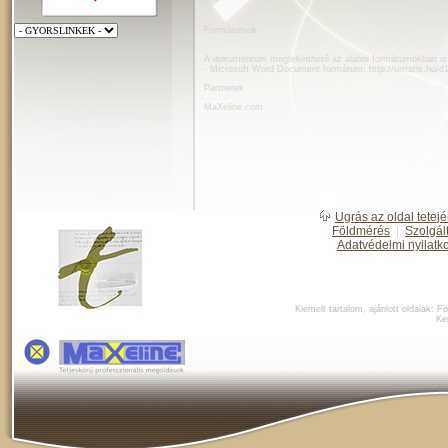
Formátumok
A dokumentum megtekinthető az alábbi formátumokban is
- Microsoft Word Document formátum:
http://terratis.hu/
Partnerek
MaXeline.com
Ugrás az oldal tetejé
Földmérés
|
Szolgál
Adatvédelmi nyilatk
Kiemelt tartalom, ajánlott oldalak:
Fö
Ke