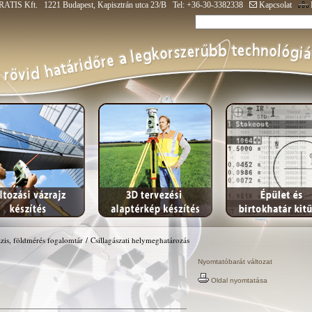
ATIS Kft. 1221 Budapest, Kapisztrán utca 23/B Tel: +36-30-3382338
Kapcsolat
zis, földmérés fogalomtár
/
Csillagászati helymeghatározás
Nyomtatóbarát változat
Oldal nyomtatása