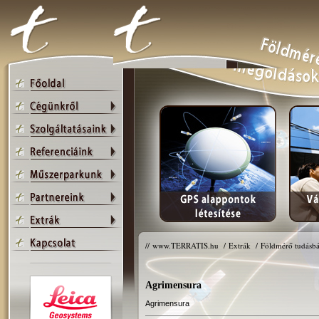
//
www.TERRATIS.hu
/
Extrák
/
Földmérő tudásbá
Agrimensura
Agrimensura