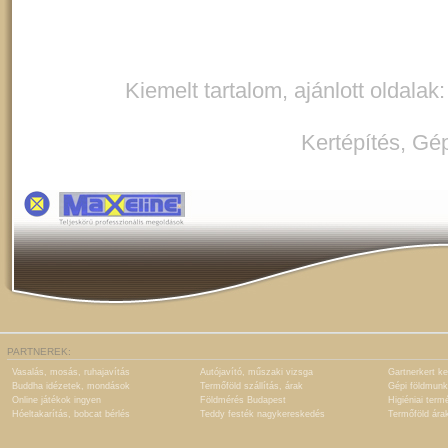
Kiemelt tartalom, ajánlott oldalak
Kertépítés
,
Gép
PARTNEREK:
Vasalás, mosás, ruhajavítás
Autójavító, műszaki vizsga
Gartnerkert ke
Buddha idézetek, mondások
Termőföld szállítás, árak
Gépi földmunk
Online játékok ingyen
Földmérés Budapest
Higiéniai term
Hóeltakarítás, bobcat bérlés
Teddy festék nagykereskedés
Termőföld ára