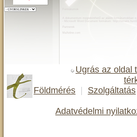
Formátumok
A dokumentum megtekinthető az alábbi formátumokban is
- Microsoft Word Document formátum:
http://terratis.hu
Partnerek
MaXeline.com
Ugrás az oldal 
tér
Földmérés
|
Szolgáltatás
Adatvédelmi nyilatko