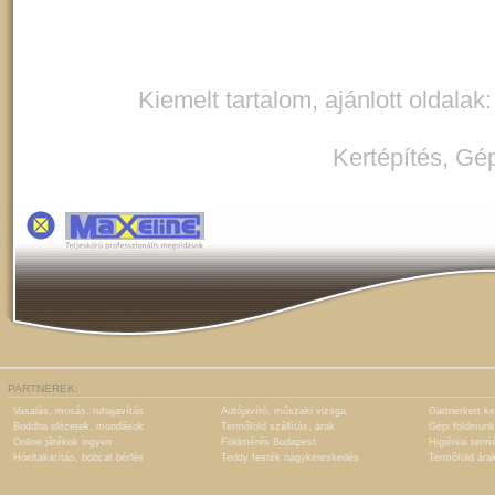
Kiemelt tartalom, ajánlott oldalak
Kertépítés
,
Gép
PARTNEREK:
Vasalás, mosás, ruhajavítás
Autójavító, műszaki vizsga
Gartnerkert ke
Buddha idézetek, mondások
Termőföld szállítás, árak
Gépi földmunk
Online játékok ingyen
Földmérés Budapest
Higiéniai term
Hóeltakarítás, bobcat bérlés
Teddy festék nagykereskedés
Termőföld ára