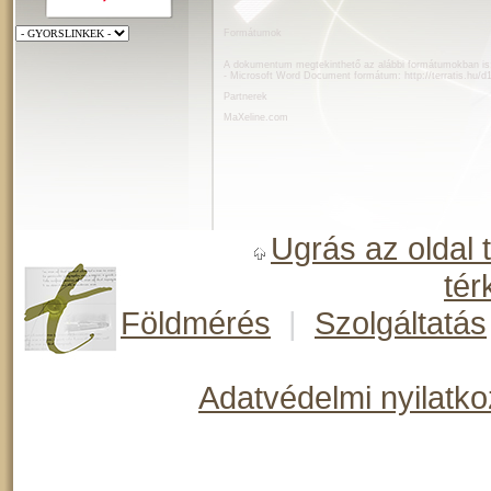
Formátumok
A dokumentum megtekinthető az alábbi formátumokban is
- Microsoft Word Document formátum:
http://terratis.hu
Partnerek
MaXeline.com
Ugrás az oldal 
tér
Földmérés
|
Szolgáltatás
Adatvédelmi nyilatko