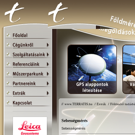
//
www.TERRATIS.hu
/
Extrák
/
Földmérő tudásbá
Sebességmérés
Sebességmérés