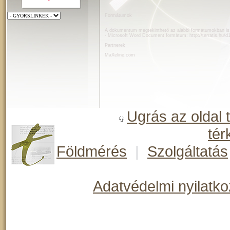
Formátumok
A dokumentum megtekinthető az alábbi formátumokban is
- Microsoft Word Document formátum:
http://terratis.hu/
Partnerek
MaXeline.com
Ugrás az oldal 
tér
Földmérés
|
Szolgáltatás
Adatvédelmi nyilatko