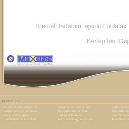
Kiemelt tartalom, ajánlott oldalak
Kertépítés
,
Gép
PARTNEREK:
Vasalás, mosás, ruhajavítás
Autójavító, műszaki vizsga
Gartnerkert ke
Buddha idézetek, mondások
Termőföld szállítás, árak
Gépi földmunk
Online játékok ingyen
Földmérés Budapest
Higiéniai term
Hóeltakarítás, bobcat bérlés
Teddy festék nagykereskedés
Termőföld ára