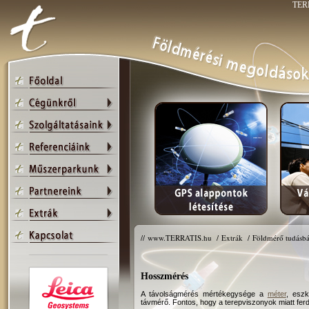
TERR
//
www.TERRATIS.hu
/
Extrák
/
Földmérő tudásbá
Hosszmérés
A távolságmérés mértékegysége a
méter
, esz
távmérő. Fontos, hogy a terepviszonyok miatt ferd