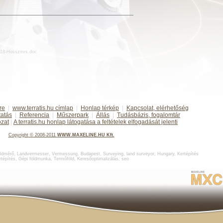
:
/d118-Hosszmrs.doc
re
|
www.terratis.hu címlap
|
Honlap térkép
|
Kapcsolat, elérhetőség
tatás
|
Referencia
|
Műszerpark
|
Állás
|
Tudásbázis, fogalomtár
ozat
|
A terratis.hu honlap látogatása a feltételek elfogadását jelenti
Copyright
©
2008-2011
WWW.MAXELINE.HU Kft.
ldmérő
,
Landvermesser, Vermessung, Budapest
,
Surveying, land surveyor, Hungary
,
Kertépítés
rtépítés
,
Gépi földmunka
,
Termőföld
,
Keresőoptimalizálás
,
seo