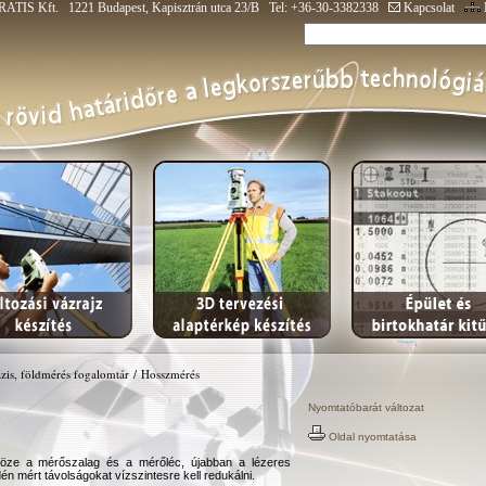
ATIS Kft. 1221 Budapest, Kapisztrán utca 23/B Tel: +36-30-3382338
Kapcsolat
zis, földmérés fogalomtár
/
Hosszmérés
Nyomtatóbarát változat
Oldal nyomtatása
köze a mérőszalag és a mérőléc, újabban a lézeres
én mért távolságokat vízszintesre kell redukálni.