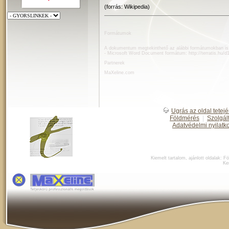
(forrás: Wikipedia)
Formátumok
A dokumentum megtekinthető az alábbi formátumokban is
- Microsoft Word Document formátum:
http://terratis.hu
Partnerek
MaXeline.com
Ugrás az oldal tetejé
Földmérés
|
Szolgál
Adatvédelmi nyilatk
Kiemelt tartalom, ajánlott oldalak:
Fö
Ke