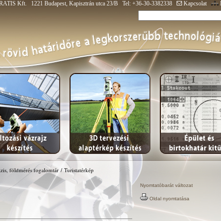
ATIS Kft. 1221 Budapest, Kapisztrán utca 23/B Tel: +36-30-3382338
Kapcsolat
zis, földmérés fogalomtár
/
Turistatérkép
Nyomtatóbarát változat
Oldal nyomtatása