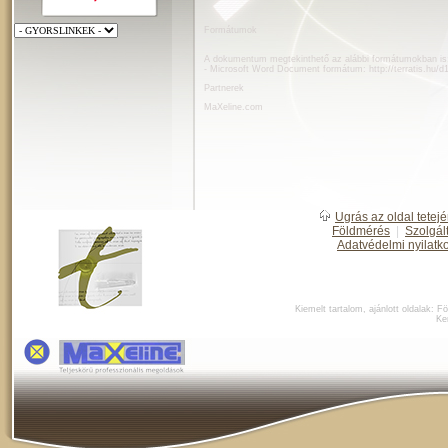
Formátumok
A dokumentum megtekinthető az alábbi formátumokban is
- Microsoft Word Document formátum:
http://terratis.hu/
Partnerek
MaXeline.com
Ugrás az oldal tetejé
Földmérés
|
Szolgál
Adatvédelmi nyilatk
Kiemelt tartalom, ajánlott oldalak:
Fö
Ke