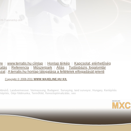
:
d109-Turistatrkp.doc
re
|
www.terratis.hu címlap
|
Honlap térkép
|
Kapcsolat, elérhetőség
tatás
|
Referencia
|
Műszerpark
|
Állás
|
Tudásbázis, fogalomtár
ozat
|
A terratis.hu honlap látogatása a feltételek elfogadását jelenti
Copyright
©
2008-2011
WWW.MAXELINE.HU Kft.
ldmérő
,
Landvermesser, Vermessung, Budapest
,
Surveying, land surveyor, Hungary
,
Kertépítés
rtépítés
,
Gépi földmunka
,
Termőföld
,
Keresőoptimalizálás
,
seo