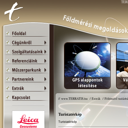
TERR
//
www.TERRATIS.hu
/
Extrák
/
Földmérő tudásbá
Turistatérkép
Turistatérkép